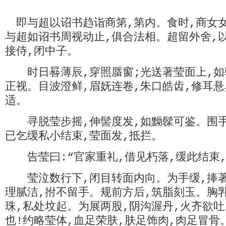
即与超以诏书趋诣商第,第内。食时,商女女
与超如诏书周视动止,俱合法相。超留外舍,
接侍,闭中子。
时日晷薄辰,穿照蜃窗;光送著莹面上,如
正视。目波澄鲜,眉妩连卷,朱口皓齿,修耳悬
适。
寻脱莹步摇,伸髻度发,如黝髹可鉴。围手
已乞缓私小结束,莹面发,抵拦。
告莹曰:“官家重礼,借见朽落,缓此结束,
莹泣数行下,闭目转面内向。为手缓,捧著
理腻洁,拊不留手。规前方后,筑脂刻玉。胸
珠,私处坟起。为展两股,阴沟渥丹,火齐欲
也!约略莹体,血足荣肤,肤足饰肉,肉足冒骨