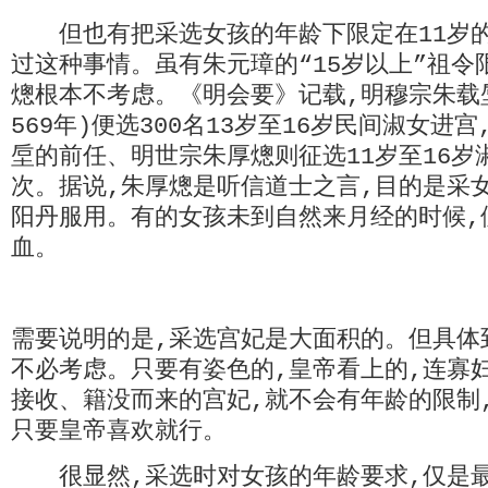
但也有把采选女孩的年龄下限定在11岁的
过这种事情。虽有朱元璋的“15岁以上”祖令
熜根本不考虑。《明会要》记载,明穆宗朱载
569年)便选300名13岁至16岁民间淑女进
垕的前任、明世宗朱厚熜则征选11岁至16岁
次。据说,朱厚熜是听信道士之言,目的是采
阳丹服用。有的女孩未到自然来月经的时候,
血。
需要说明的是,采选宫妃是大面积的。但具体
不必考虑。只要有姿色的,皇帝看上的,连寡
接收、籍没而来的宫妃,就不会有年龄的限制,
只要皇帝喜欢就行。
很显然,采选时对女孩的年龄要求,仅是最