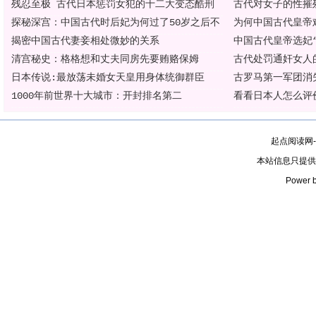
残忍至极 古代日本惩罚女犯的十二大变态酷刑
古代对女子的性摧
探秘深宫：中国古代时后妃为何过了50岁之后不
为何中国古代皇帝
揭密中国古代妻妾相处微妙的关系
中国古代皇帝选妃
清宫秘史：格格想和丈夫同房先要贿赂保姆
古代处罚通奸女人
日本传说:最放荡未婚女天皇用身体统御群臣
古罗马第一军团消
1000年前世界十大城市：开封排名第二
看看日本人怎么评
起点阅读网
本站信息只提供
Power b