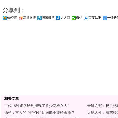
分享到：
QQ空间
新浪微博
腾讯微博
人人网
微信
百度贴吧
一键分
相关文章
古代15种避孕酷刑摧残了多少花样女人?
未解之谜：杨贵妃
揭秘：古人的“守宫砂”到底能不能验贞操？
灭绝人性：清末骑