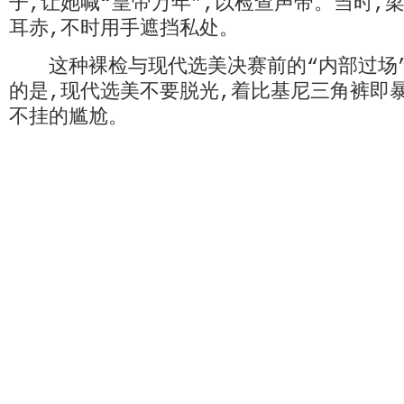
子,让她喊“皇帝万年”,以检查声带。当时,
耳赤,不时用手遮挡私处。
这种裸检与现代选美决赛前的“内部过场”
的是,现代选美不要脱光,着比基尼三角裤即
不挂的尴尬。