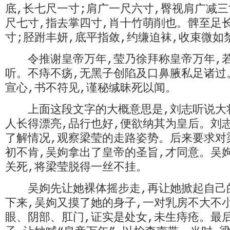
底,长七尺一寸;肩广一尺六寸,臀视肩广减三
尺七寸,指去掌四寸,肖十竹萌削也。髀至足
寸;胫跗丰妍,底平指敛,约缣迫袜,收束微如
令推谢皇帝万年,莹乃徐拜称皇帝万年,若
听。不痔不疡,无黑子创陷及口鼻腋私足诸过
宣心,书不符见,谨秘缄昧死以闻。
上面这段文字的大概意思是,刘志听说大
人长得漂亮,品行也好,便欲纳其为皇后。刘
了解情况,观察梁莹的走路姿势。后来要求对
初不肯,吴姁拿出了皇帝的圣旨,才同意。吴
关死,将梁莹脱得一丝不挂。
吴姁先让她裸体摇步走,再让她掀起自己的
下来,吴姁又摸了她的身子,一对乳房不大不
眼、阴部、肛门,证实是处女,未生痔疮。最