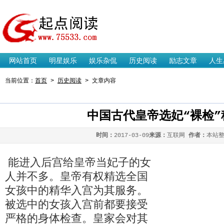
起点阅读网
网站首页
明星娱乐
娱乐杂侃
历史阅读
励志文章
人生
当前位置：
首页
>
历史阅读
> 文章内容
中国古代皇帝选妃“裸检”
时间：
2017-03-09
来源：
互联网
作者：
本站
能进入后宫给皇帝当妃子的女
人并不多。皇帝有权精选全国
女孩中的精华入宫为其服务。
被选中的女孩入宫前都要接受
严格的身体检查。皇家会对其