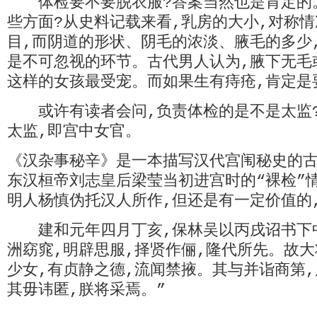
体检要不要脱衣服?答案当然也是肯定的
些方面?从史料记载来看,乳房的大小,对称
目,而阴道的形状、阴毛的浓淡、腋毛的多少
是不可忽视的环节。古代男人认为,腋下无毛
这样的女孩最受宠。而如果生有痔疮,肯定是
或许有读者会问,负责体检的是不是太监?
太监,即宫中女官。
《汉杂事秘辛》是一本描写汉代宫闱秘史的古
东汉桓帝刘志皇后梁莹当初进宫时的“裸检”
明人杨慎伪托汉人所作,但还是有一定价值的,
建和元年四月丁亥,保林吴以丙戌诏书下中
洲窈窕,明辟思服,择贤作俪,隆代所先。故
少女,有贞静之德,流闻禁掖。其与并诣商第,
其毋讳匿,朕将采焉。”