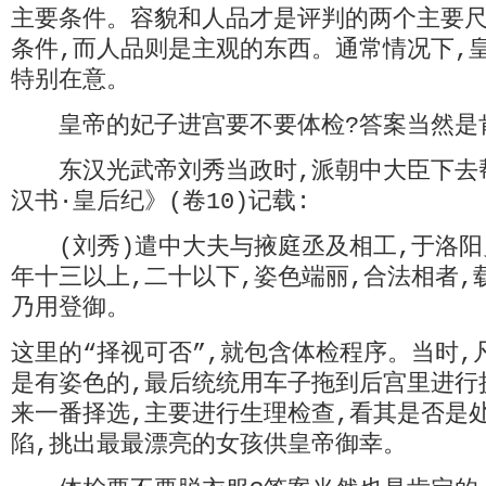
主要条件。容貌和人品才是评判的两个主要
条件,而人品则是主观的东西。通常情况下,
特别在意。
皇帝的妃子进宫要不要体检?答案当然是
东汉光武帝刘秀当政时,派朝中大臣下去
汉书·皇后纪》(卷10)记载:
(刘秀)遣中大夫与掖庭丞及相工,于洛阳
年十三以上,二十以下,姿色端丽,合法相者,
乃用登御。
这里的“择视可否”,就包含体检程序。当时,
是有姿色的,最后统统用车子拖到后宫里进行
来一番择选,主要进行生理检查,看其是否是
陷,挑出最最漂亮的女孩供皇帝御幸。