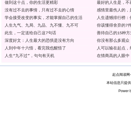
做到这十点，你的生活更精彩
最好的人生是，不
没有过不去的事情，只有过不去的心情
感情里最伤人的，
学会接受改变的事实，才能掌握自己的生活
人生遗憾排行榜：
人生九气、九局、九品、九不懂、九不可
你该懂得舍弃的7
此生，一定送给自己这7句话
善待自己的15种方
深度好文：人生最大的恐惧是没有方向
你没有那么多观众
人到中年十六悟，看完我也醒悟了
人可以输在起点，
人生“九不过”，句句有天机
在情商高的人眼中
起点阅读网
本站信息只提供
Power b