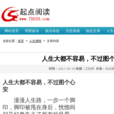
起点阅读网
网站首页
明星娱乐
娱乐杂侃
历史阅读
励志文章
人生
当前位置：
首页
>
人生感悟
> 文章内容
人生大都不容易，不过图
时间：
2017-03-07
来源：
互联网
作者：
本站
人生大都不容易，不过图个心
安
漫漫人生路，一步一个脚
印，脚印被甩在身后，恍惚间